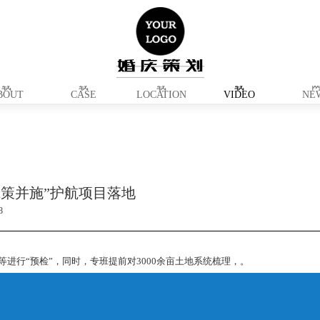
派官网下
比特派安卓下
BITPIE官网下
比特派钱包下
BITPI
载
载
载
载
BOUT
CASE
LOCATION
VIDEO
NE
llet策并施”护航项目落地
8
进行“预检”，同时，专班提前对3000余亩土地系统梳理，。