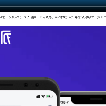
赋能、模拟审批、专人包抓、全程领办、亲清护航“五策并施”处事模式，始终严